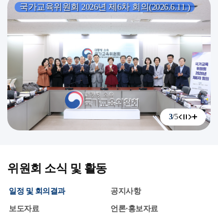
국가교육위원회 2026년 제6차 회의(2026.6.11.)
3
/
5
이전
슬라이
다음
더 
위원회 소식 및 활동
일정 및 회의결과
공지사항
보도자료
언론·홍보자료