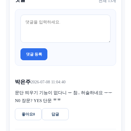
전체 13개
댓글 등록
박은주
2026-07-08 11:04:40
문단 띄우기 기능이 없다니 ᅲ 참.. 허술하네요 ᅮᅮ
N0 장문? YES 단문 ᄒᄒ
좋아요
0
답글