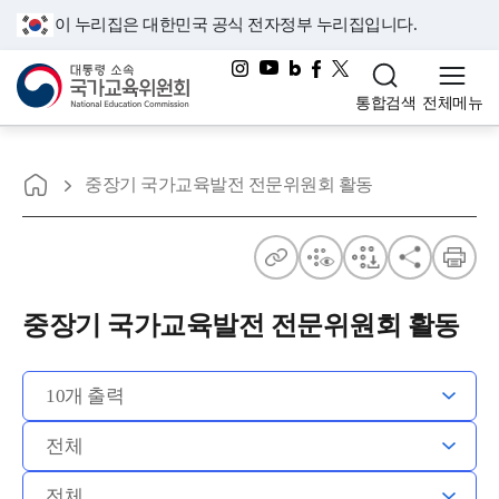
이 누리집은 대한민국 공식 전자정부 누리집입니다.
대통령소속 국가교육위원회
통합검색
전체메뉴
홈으로
중장기 국가교육발전 전문위원회 활동
주
점
점
공
인
소
자
자
유
쇄
중장기 국가교육발전 전문위원회 활동
보
다
기
운