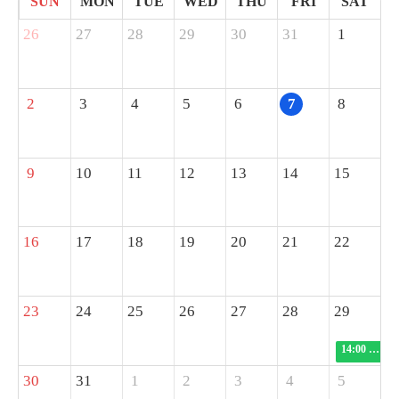
SUN
MON
TUE
WED
THU
FRI
SAT
26
27
28
29
30
31
1
2
3
4
5
6
7
8
9
10
11
12
13
14
15
16
17
18
19
20
21
22
23
24
25
26
27
28
29
14:00
1박2
30
31
1
2
3
4
5