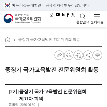
이 누리집은 대한민국 공식 전자정부 누리집입니다.
대통령소속 국가교육위원회
통합검색
전체메뉴
홈으로
중장기 국가교육발전 전문위원회 활동
주
점
점
공
인
소
자
자
유
쇄
중장기 국가교육발전 전문위원회 활동
보
다
기
운
[2기]
중장기 국가교육발전 전문위원회
제31차 회의
등록일
2026-06-30