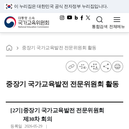
이 누리집은 대한민국 공식 전자정부 누리집입니다.
대통령소속 국가교육위원회
통합검색
전체메뉴
홈으로
중장기 국가교육발전 전문위원회 활동
주
점
점
공
인
소
자
자
유
쇄
중장기 국가교육발전 전문위원회 활동
보
다
기
운
[2기]
중장기 국가교육발전 전문위원회
제30차 회의
등록일
2026-05-29