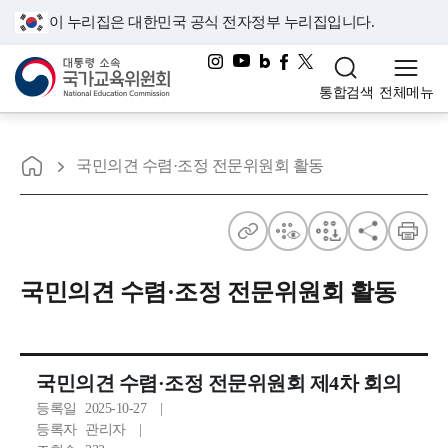
이 누리집은 대한민국 공식 전자정부 누리집입니다.
대통령소속 국가교육위원회
통합검색
전체메뉴
홈으로
국민의견 수렴·조정 전문위원회 활동
주
점
점
공
인
소
자
자
유
쇄
국민의견 수렴·조정 전문위원회 활동
보
다
기
운
국민의견 수렴·조정 전문위원회 제4차 회의
등록일
2025-10-27
등록자
관리자