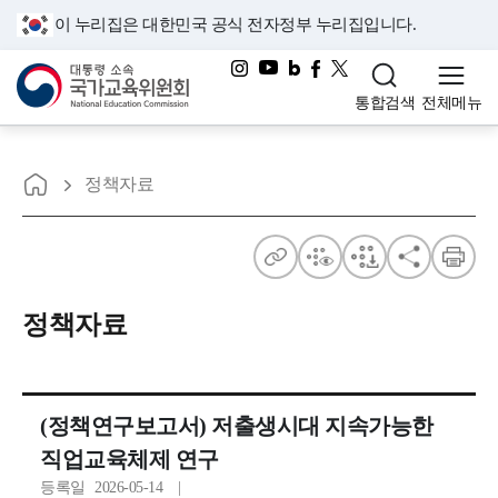
이 누리집은 대한민국 공식 전자정부 누리집입니다.
대통령소속 국가교육위원회
통합검색
전체메뉴
홈으로
위
정책자료
원
회
주
점
점
공
인
의
소
자
자
유
쇄
정책자료
법
보
다
령
기
운
자
(정책연구보고서) 저출생시대 지속가능한
료
직업교육체제 연구
등록일
2026-05-14