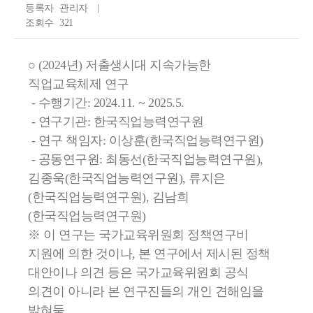
,
등록자
관리자
정
조회수
321
책
○ (2024년) 저출생시대 지속가능한
자
직업교육체제 연구
료
- 수행기간: 2024.11. ~ 2025.5.
,
- 연구기관: 한국직업능력연구원
- 연구 책임자: 이상훈(한국직업능력연구원)
사
- 공동연구원: 최동선(한국직업능력연구원),
전
김종욱(한국직업능력연구원), 류지은
정
(한국직업능력연구원), 김남희
(한국직업능력연구원)
보
※ 이 연구는 국가교육위원회 정책연구비
공
지원에 의한 것이나, 본 연구에서 제시된 정책
표
대안이나 의견 등은 국가교육위원회 공식
의견이 아니라 본 연구진들의 개인 견해임을
등
밝혀둠