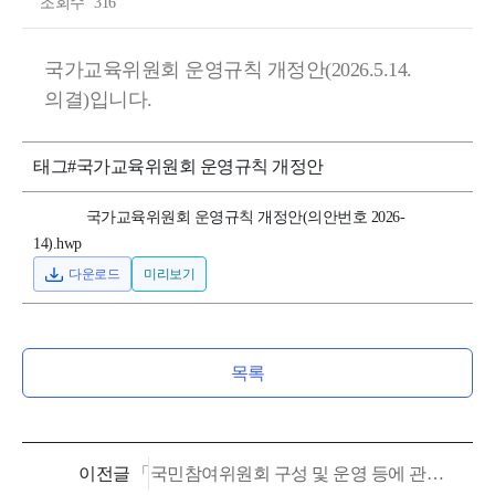
,
조회수
316
정
국가교육위원회 운영규칙 개정안(2026.5.14.
책
의결)입니다.
자
료
태그
#국가교육위원회 운영규칙 개정안
,
국가교육위원회 운영규칙 개정안(의안번호 2026-
사
14).hwp
전
다운로드
미리보기
정
보
목록
공
표
등
이전글
「국민참여위원회 구성 및 운영 등에 관한 고시」 일부개정(시행 2026. 2. 19.)