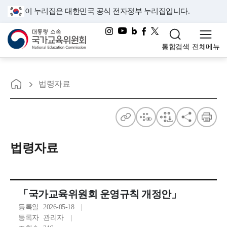
이 누리집은 대한민국 공식 전자정부 누리집입니다.
대통령소속 국가교육위원회
통합검색
전체메뉴
홈으로
위
법령자료
원
회
주
점
점
공
인
의
소
자
자
유
쇄
법령자료
법
보
다
령
기
운
자
「국가교육위원회 운영규칙 개정안」
등록일
2026-05-18
료
등록자
관리자