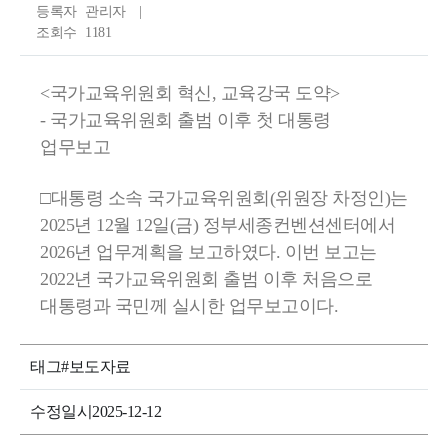
항
등록자
관리자
을
조회수
1181
통
<국가교육위원회 혁신, 교육강국 도약>
해
- 국가교육위원회 출범 이후 첫 대통령
위
업무보고
원
□대통령 소속 국가교육위원회(위원장 차정인)는
회
2025년 12월 12일(금) 정부세종컨벤션센터에서
의
2026년 업무계획을 보고하였다. 이번 보고는
다
2022년 국가교육위원회 출범 이후 처음으로
대통령과 국민께 실시한 업무보고이다.
양
한
태그
#보도자료
소
수정일시
2025-12-12
식