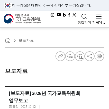
이 누리집은 대한민국 공식 전자정부 누리집입니다.
대통령소속 국가교육위원회
통합검색
전체메뉴
홈으로
최
보도자료
신
뉴
주
점
점
공
인
스
소
자
자
유
쇄
보도자료
와
보
다
공
기
운
지
[보도자료] 2026년 국가교육위원회
사
업무보고
등록일
2025-12-12