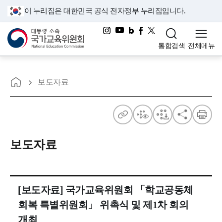
이 누리집은 대한민국 공식 전자정부 누리집입니다.
대통령소속 국가교육위원회
통합검색
전체메뉴
홈으로
최
보도자료
신
뉴
주
점
점
공
인
스
소
자
자
유
쇄
보도자료
와
보
다
공
기
운
지
[보도자료] 국가교육위원회 「학교공동체
사
회복 특별위원회」 위촉식 및 제1차 회의
개최