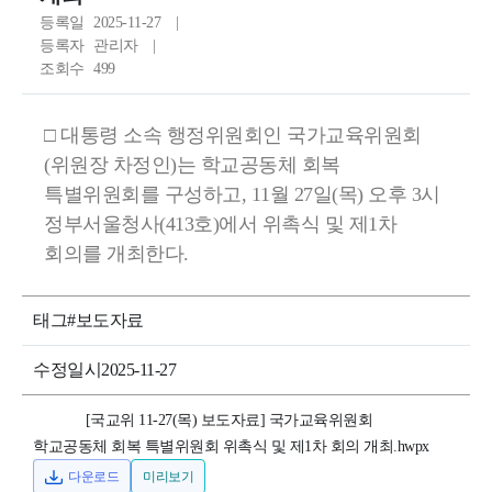
항
등록일
2025-11-27
을
등록자
관리자
조회수
499
통
해
□ 대통령 소속 행정위원회인 국가교육위원회
위
(위원장 차정인)는 학교공동체 회복
원
특별위원회를 구성하고, 11월 27일(목) 오후 3시
정부서울청사(413호)에서 위촉식 및 제1차
회
회의를 개최한다.
의
다
태그
#보도자료
양
수정일시
2025-11-27
한
소
[국교위 11-27(목) 보도자료] 국가교육위원회
학교공동체 회복 특별위원회 위촉식 및 제1차 회의 개최.hwpx
식
다운로드
미리보기