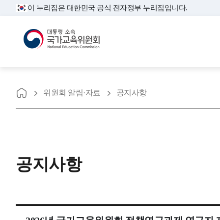
이 누리집은 대한민국 공식 전자정부 누리집입니다.
대통령소속 국가교육위원회
홈으로
위원회 알림·자료
공지사항
최
신
뉴
스
와
공지사항
공
지
사
항
을