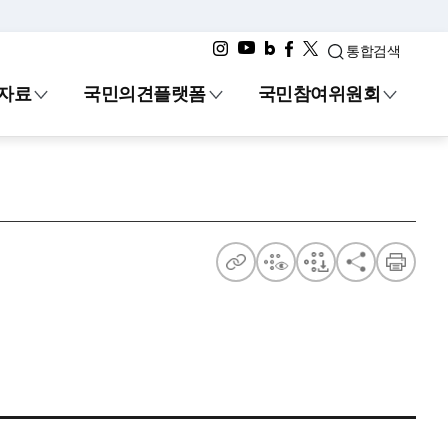
통합검색
·자료
국민의견플랫폼
국민참여위원회
주
점
점
공
인
소
자
자
유
쇄
보
다
기
운