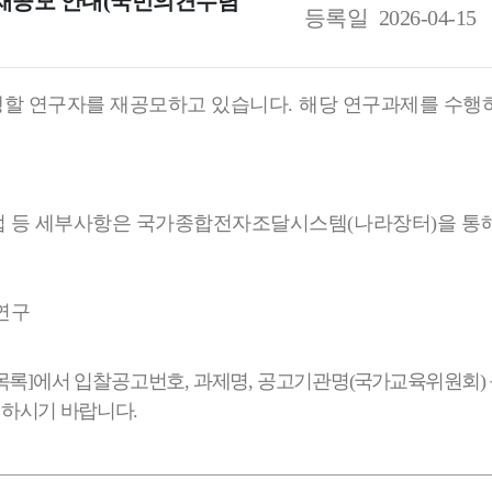
 재공모 안내(국민의견수렴
등록일
2026-04-15
행할 연구자를 재공모하고 있습니다
.
해당 연구과제를 수행
 등 세부사항은 국가종합전자조달시스템
(
나라장터
)
을 통
연구
목록
]
에서
입찰공고번호
,
과제명
,
공고기관
명
(
국가교육
위원회
)
인하시기 바랍니다
.