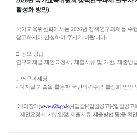
2026년 국가교육위원회 정책연구과제 연구자
통
활성화 방안)
해
위
원
국가교육위원회에서는
2026
년 정책연구과제를 수
회
참고하시어 신청하여 주시기 바랍니다
.
의
다
□
응모 방법
양
연구과제별 제안요청서
,
제출서류 및 기한
,
제출방법
한
소
□
연구과제명
식
-
디지털 기술을 활용한 국민의견수렴 활성화 방안 
을
전
합
※
나라장터
(www.g2b.go.kr)
-[
입찰
]-[
입찰공고
]-[
입찰공고
니
제안요청서
,
세부일정
,
제출서류
,
제출방법 등
)
을 확
다
.