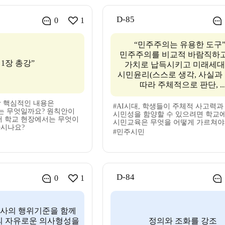
D-85
0
1
“민주주의는 유용한 도구” 
민주주의를 비교적 바람직하고
제1장 총강”
가치로 납득시키고 미래세
시민윤리(스스로 생각, 사실과
따라 주체적으로 판단, ..
장 핵심적인 내용은
#AI시대, 학생들이 주체적 사고력과
는 무엇일까요? 원칙안이
시민성을 함양할 수 있으려면 학교
서 학교 현장에서는 무엇이
시민교육은 무엇을 어떻게 가르쳐야
시나요?
#민주시민
D-84
0
1
교사의 행위기준을 함께
의 자유로운 의사형성을
정의와 조화를 강조