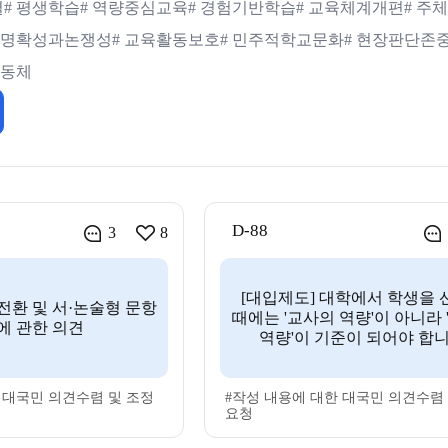
결
# 평생학습
# 역량중심교육
# 경험기반학습
# 교육체계개편
# 
# 명확성과논쟁성
# 교육활동보호
# 민주적학교문화
# 현장판단존
공동체
D-88
3
8
[대입제도] 대학에서 학생을
전환 및 서·논술형 문항
때에는 '교사의 역량'이 아니라
에 관한 의견
역량'이 기준이 되어야 합니
 대국민 의견수렴 및 조정
#작성 내용에 대한 대국민 의견수렴
요청