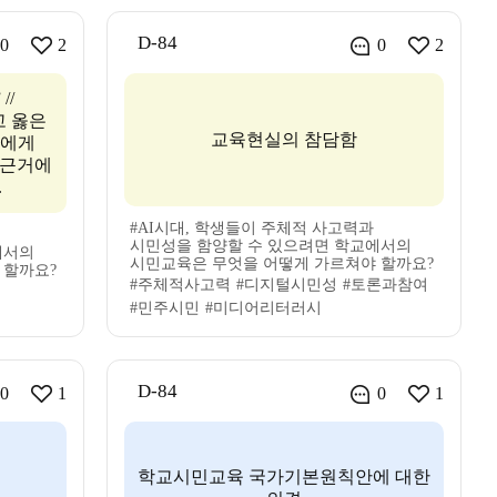
D-84
0
2
0
2
//
 옳은
교육현실의 참담함
대에게
 근거에
.
#AI시대, 학생들이 주체적 사고력과
시민성을 함양할 수 있으려면 학교에서의
에서의
시민교육은 무엇을 어떻게 가르쳐야 할까요?
 할까요?
#주체적사고력
#디지털시민성
#토론과참여
#민주시민
#미디어리터러시
D-84
0
1
0
1
학교시민교육 국가기본원칙안에 대한