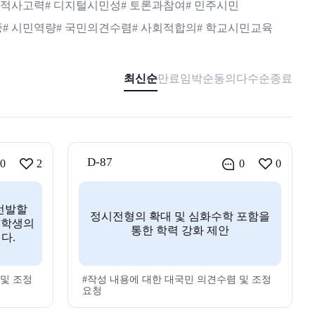
주체적사고력
# 디지털시민성
# 토론과참여
# 민주시민
중
# 시민역량
# 국민의견수렴
# 사회적합의
# 학교시민교육
최신순
만료임박순
동의다수순
종료
D-87
0
2
0
0
 선발할
정시전형의 확대 및 심화수학 포함을
 '학생의
통한 학력 강화 제안
다.
 및 조정
#작성 내용에 대한 대국민 의견수렴 및 조정
요청