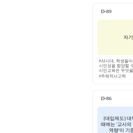
D-89
자기
#AI시대, 학생들
시민성을 함양할 
시민교육은 무엇을
#주체적사고력
D-86
[대입제도] 
때에는 '교사의 
역량'이 기