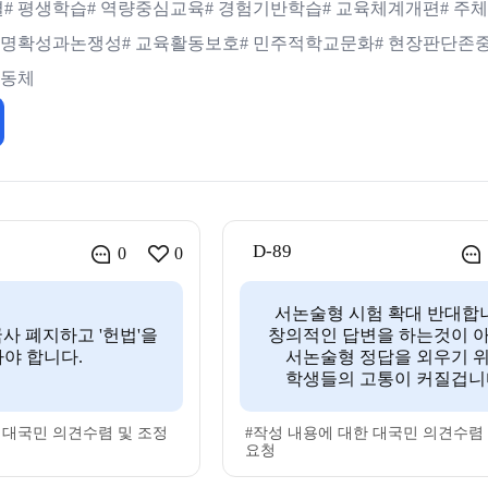
결
# 평생학습
# 역량중심교육
# 경험기반학습
# 교육체계개편
# 
# 명확성과논쟁성
# 교육활동보호
# 민주적학교문화
# 현장판단존
공동체
D-89
0
0
서논술형 시험 확대 반대합
사 폐지하고 '헌법'을
창의적인 답변을 하는것이 
야 합니다.
서논술형 정답을 외우기 
학생들의 고통이 커질겁니
 대국민 의견수렴 및 조정
#작성 내용에 대한 대국민 의견수렴
요청