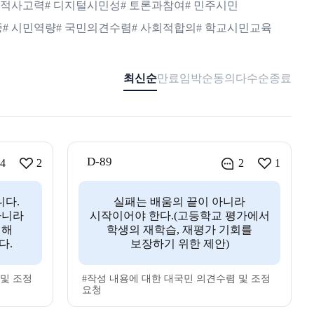
주체적사고력
# 디지털시민성
# 토론과참여
# 민주시민
중
# 시민역량
# 국민의견수렴
# 사회적합의
# 학교시민교육
최신순
만료임박순
동의다수순
종료
D-89
4
2
2
1
니다.
실패는 배움의 끝이 아니라
아니라
시작이어야 한다.(고등학교 평가에서
위해
학생의 재학습, 재평가 기회를
다.
보장하기 위한 제안)
 및 조정
#작성 내용에 대한 대국민 의견수렴 및 조정
요청