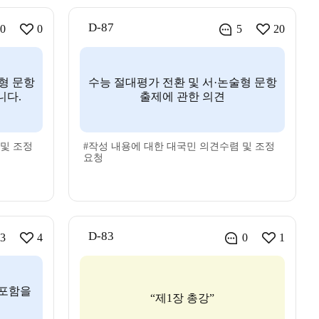
D-87
0
0
5
20
형 문항
수능 절대평가 전환 및 서·논술형 문항
니다.
출제에 관한 의견
 및 조정
#작성 내용에 대한 대국민 의견수렴 및 조정
요청
D-83
3
4
0
1
 포함을
“제1장 총강”