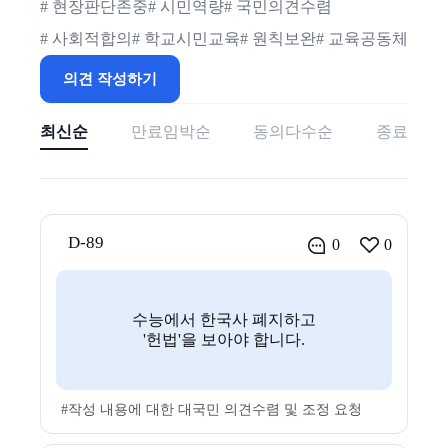
# 현장판단존중
# 시민역량
# 국민의견수렴
# 사회적합의
# 학교시민교육
# 원칙보완
# 교육공동체
의견 작성하기
최신순
만료임박순
동의다수순
종료
D-89
0
0
수능에서 한국사 폐지하고
'헌법'을 보아야 합니다.
#작성 내용에 대한 대국민 의견수렴 및 조정 요청