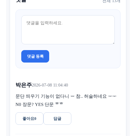
전체 13개
댓글 등록
박은주
2026-07-08 11:04:40
문단 띄우기 기능이 없다니 ᅲ 참.. 허술하네요 ᅮᅮ
N0 장문? YES 단문 ᄒᄒ
좋아요
0
답글