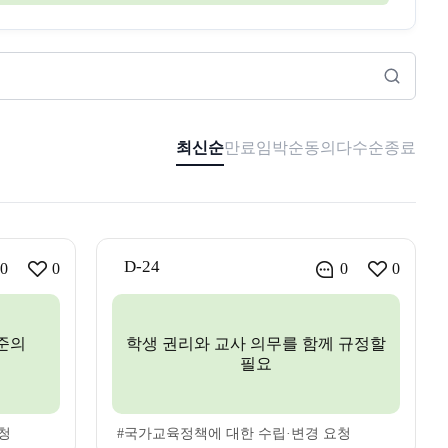
최신순
만료임박순
동의다수순
종료
D-24
0
0
0
0
준의
학생 권리와 교사 의무를 함께 규정할
필요
청
#국가교육정책에 대한 수립·변경 요청