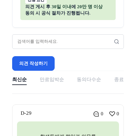
의견 게시 후
30일 이내
에
20만 명 이상
동의 시 공식 절차가 진행됩니다.
의견 작성하기
최신순
만료임박순
동의다수순
종료
D-29
0
0