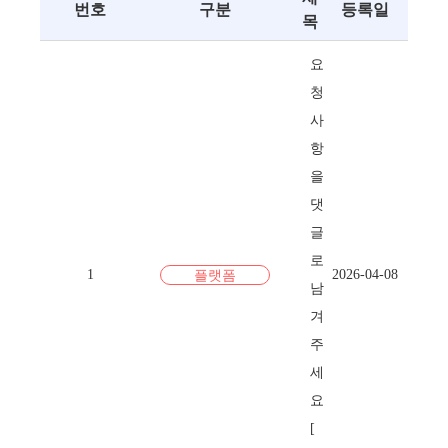
번호
구분
등록일
목
요
청
사
항
을
댓
글
로
1
2026-04-08
플랫폼
남
겨
주
세
요
[