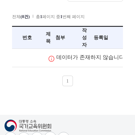
전체
(0건)
총
1
페이지 중
1
번째 페이지
작
제
번호
첨부
성
등록일
목
자
데이터가 존재하지 않습니다.
1
대통령소속 국가교육위원회