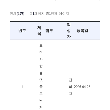
전체
(1건)
총
1
페이지 중
1
번째 페이지
작
제
번호
첨부
성
등록일
목
자
요
청
사
항
을
댓
관
1
글
리
2026-04-23
로
자
남
겨