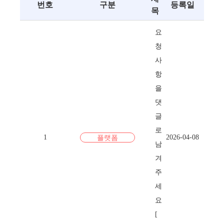
번호
구분
등록일
목
요
청
사
항
을
댓
글
로
1
2026-04-08
플랫폼
남
겨
주
세
요
[