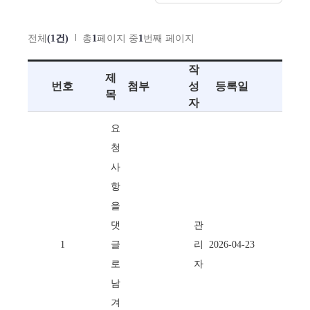
전체
(1건)
총
1
페이지 중
1
번째 페이지
작
제
번호
첨부
성
등록일
목
자
요
청
사
항
을
댓
관
1
글
리
2026-04-23
로
자
남
겨